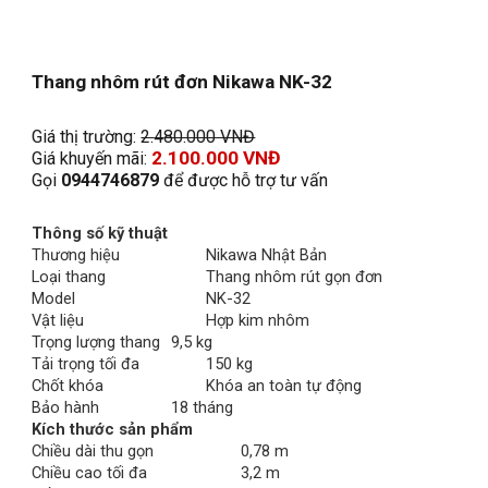
Thang nhôm rút đơn Nikawa NK-32
Giá thị trường: 
2.
4
80.000 VNĐ
2.
100
.000 VNĐ
Giá khuyến mãi: 
Gọi 
0944746879
 để được hỗ trợ tư vấn
Thông số kỹ thuật
Thương hiệu
Nikawa Nhật Bản
Loại thang
Thang nhôm rút gọn đơn
Model
NK-32
Vật liệu
Hợp kim nhôm
Trọng lượng thang
9,5 kg
Tải trọng tối đa
150 kg
Chốt khóa
Khóa an toàn tự động
Bảo hành
18 tháng
Kích thước sản phẩm
Chiều dài thu gọn
0,78 m
Chiều cao tối đa
3,2 m