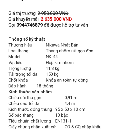
Giá thị trường: 
2.9
50.000 VNĐ
Giá khuyến mãi: 
2.
6
35.000 VNĐ
Gọi 
0944746879
 để được hỗ trợ tư vấn
Thông số kỹ thuật
Thương hiệu
Nikawa Nhật Bản
Loại thang
Thang nhôm rút gọn đơn
Model
NK-44
Vật liệu
Hợp kim nhôm
Trọng lượng
11,8 kg
Tải trọng tối đa
150 kg
Chốt khóa
Khóa an toàn tự động
Bảo hành
18 tháng
Kích thước sản phẩm
Chiều dài thu gọn
0,91 m
Chiều cao tối đa
4,4 m
Kích thước đóng thùng
95 x 50 x 10 cm
Số bậc thang
13 bậc
Tiêu chuẩn chất lượng
EN131-1
Giấy chứng nhận xuất xứ
CO & CQ nhập khẩu