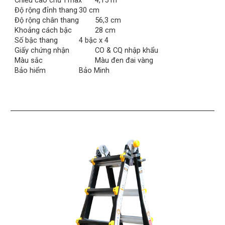
Chiều cao chữ I max
4,15 m
Độ rộng đỉnh thang
30 cm
Độ rộng chân thang
56,3 cm
Khoảng cách bậc
28 cm
Số bậc thang
4 bậc x 4
Giấy chứng nhận
CO & CQ nhập khẩu
Màu sắc
Màu đen đai vàng
Bảo hiểm
Bảo Minh