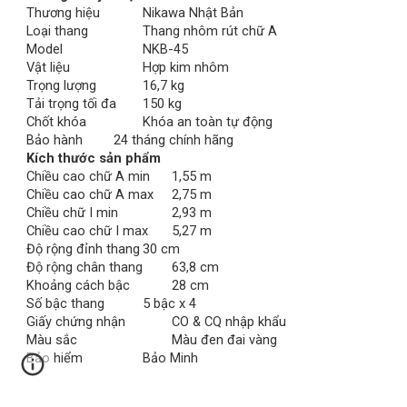
Thương hiệu
Nikawa Nhật Bản
Loại thang
Thang nhôm rút chữ A
Model
NKB-45
Vật liệu
Hợp kim nhôm
Trọng lượng 
16,7 kg
Tải trọng tối đa
150 kg
Chốt khóa
Khóa an toàn tự động
Bảo hành
24 tháng chính hãng
Kích thước sản phẩm
Chiều cao chữ A min
1,55 m
Chiều cao chữ A max
2,75 m
Chiều chữ I min
2,93 m
Chiều cao chữ I max
5,27 m
Độ rộng đỉnh thang
30 cm
Độ rộng chân thang
63,8 cm
Khoảng cách bậc
28 cm
Số bậc thang
5 bậc x 4
Giấy chứng nhận
CO & CQ nhập khẩu
Màu sắc
Màu đen đai vàng
Bảo hiểm
Bảo Minh