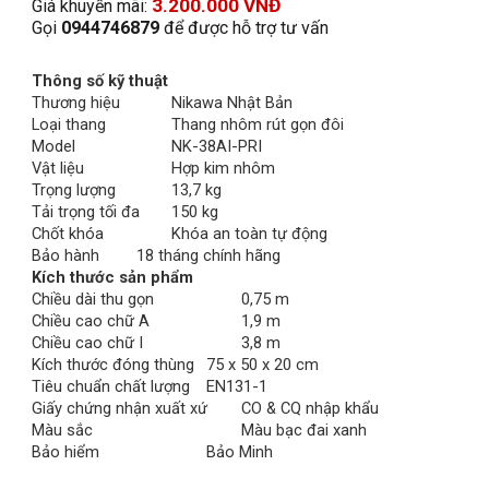
3.200
.000 VNĐ
Giá khuyến mãi: 
Gọi 
0944746879
 để được hỗ trợ tư vấn
Thông số kỹ thuật
Thương hiệu
Nikawa Nhật Bản
Loại thang
Thang nhôm rút gọn đôi
Model
NK-38AI-PRI
Vật liệu
Hợp kim nhôm
Trọng lượng
13,7 kg
Tải trọng tối đa
150 kg
Chốt khóa
Khóa an toàn tự động
Bảo hành
18 tháng chính hãng
Kích thước sản phẩm
Chiều dài thu gọn
0,75 m
Chiều cao chữ A
1,9 m
Chiều cao chữ I
3,8 m
Kích thước đóng thùng
75 x 50 x 20 cm
Tiêu chuẩn chất lượng
EN131-1
Giấy chứng nhận xuất xứ
CO & CQ nhập khẩu
Màu sắc
Màu bạc đai xanh
Bảo hiểm
Bảo Minh