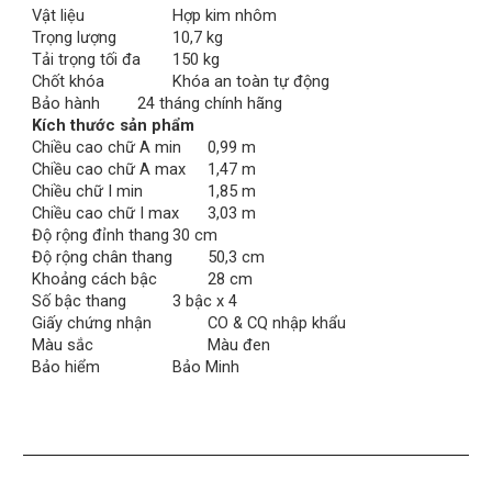
Vật liệu
Hợp kim nhôm
Trọng lượng
10,7 kg
Tải trọng tối đa
150 kg
Chốt khóa
Khóa an toàn tự động
Bảo hành
24 tháng chính hãng
Kích thước sản phẩm
Chiều cao chữ A min
0,99 m
Chiều cao chữ A max
1,47 m
Chiều chữ I min
1,85 m
Chiều cao chữ I max
3,03 m
Độ rộng đỉnh thang
30 cm
Độ rộng chân thang
50,3 cm
Khoảng cách bậc
28 cm
Số bậc thang
3 bậc x 4
Giấy chứng nhận
CO & CQ nhập khẩu
Màu sắc
Màu đen
Bảo hiểm
Bảo Minh