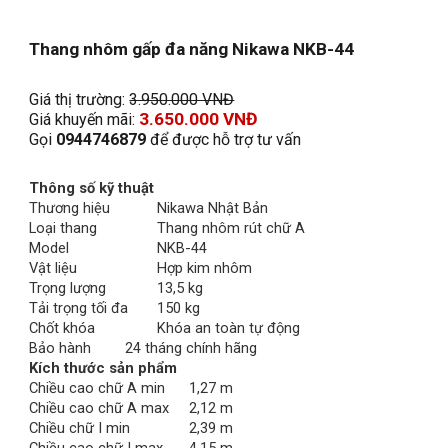
Thang nhôm 
gấp đa năng
 Nikawa NKB-44
Giá thị trường: 
3.950.000 VNĐ
3.
65
0.000 VNĐ
Giá khuyến mãi: 
Gọi 
0944746879
 để được hỗ trợ tư vấn
Thông số kỹ thuật
Thương hiệu
Nikawa Nhật Bản
Loại thang
Thang nhôm rút chữ A
Model
NKB-44
Vật liệu
Hợp kim nhôm
Trọng lượng
13,5 kg
Tải trọng tối đa
150 kg
Chốt khóa
Khóa an toàn tự động
Bảo hành
24 tháng chính hãng
Kích thước sản phẩm
Chiều cao chữ A min
1,27 m
Chiều cao chữ A max
2,12 m
Chiều chữ I min
2,39 m