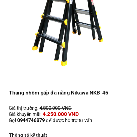
Thang nhôm 
gấp đa năng
 Nikawa NKB-45
Giá thị trường: 
4.
8
00.000 VNĐ
4.250
.000 VNĐ
Giá khuyến mãi: 
Gọi 
0944746879
 để được hỗ trợ tư vấn
Thông số kỹ thuật