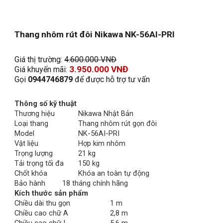
Thang nhôm rút đôi Nikawa NK-56AI-PRI
Giá thị trường: 
4.600.000 VNĐ
3.
950
.000 VNĐ
Giá khuyến mãi: 
Gọi 
0944746879
 để được hỗ trợ tư vấn
Thông số kỹ thuật
Thương hiệu
Nikawa Nhật Bản
Loại thang
Thang nhôm rút gọn đôi
Model
NK-56AI-PRI
Vật liệu
Hợp kim nhôm
Trọng lượng
21 kg
Tải trọng tối đa
150 kg
Chốt khóa
Khóa an toàn tự động
Bảo hành
18 tháng chính hãng
Kích thước sản phẩm
Chiều dài thu gọn
1 m
Chiều cao chữ A
2,8 m